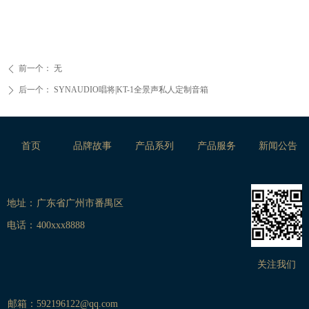
前一个：
无
ꄴ
后一个：
SYNAUDIO唱将|KT-1全景声私人定制音箱
ꄲ
首页
品牌故事
产品系列
产品服务
新闻公告
地址：
广东省广州市番禺区
电话：
400xxx8888
关注我们
邮箱：
592196122@qq.com