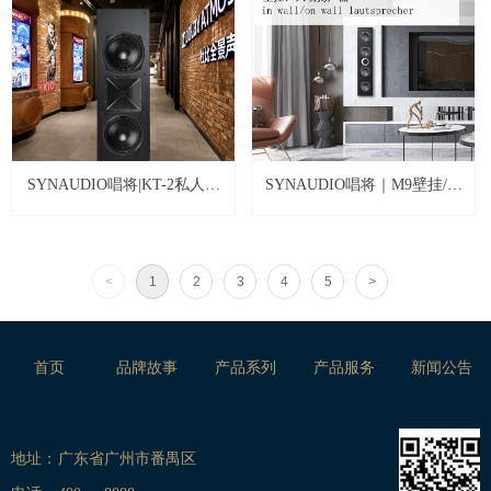
SYNAUDIO唱将|KT-2私人定
SYNAUDIO唱将｜M9壁挂/入
制音箱
墙式扬声器
<
1
2
3
4
5
>
首页
品牌故事
产品系列
产品服务
新闻公告
地址：
广东省广州市番禺区